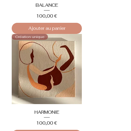
BALANCE
Prix
100,00 €
Ajouter au panier
Création unique
HARMONIE
Prix
100,00 €