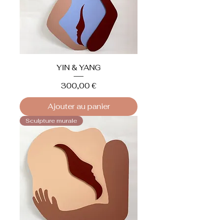
YIN & YANG
Prix
300,00 €
Ajouter au panier
Sculpture murale