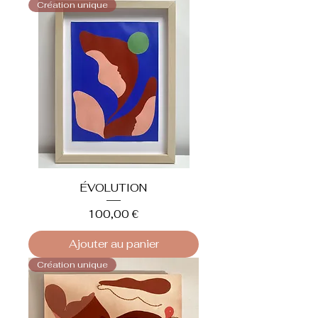
Création unique
ÉVOLUTION
Prix
100,00 €
Ajouter au panier
Création unique