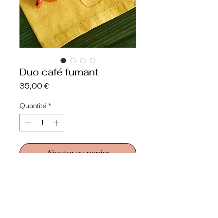
Duo café fumant
Prix
35,00 €
Quantité
*
Ajouter au panier
Acheter
Valentine Richardson et